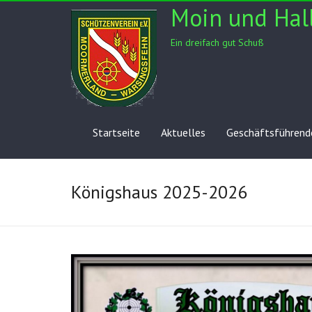
Skip
Moin und Hal
to
content
Ein dreifach gut Schuß
Startseite
Aktuelles
Geschäftsführende
Königshaus 2025-2026