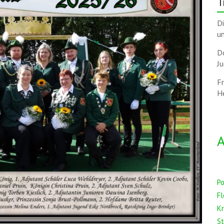
T
D
u
Do
Ju
F
H
A
P
Fl
K
S