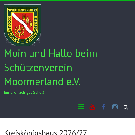
Skip
to
content
Moin und Hallo beim
Schützenverein
Moormerland e.V.
Ein dreifach gut Schuß
Youtube
Facebook
Insta
Kreiskönigshaus 2026/27