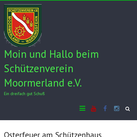
Skip
to
content
Moin und Hallo beim
Schützenverein
Moormerland e.V.
Ein dreifach gut Schuß
Youtube
Facebook
Insta
Osterfeuer am Schützenhaus