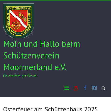
Skip
to
content
Moin und Hallo beim
Schützenverein
Moormerland e.V.
Ein dreifach gut Schuß
Youtube
Facebook
Insta
Osterfeuer am Schützenhaus 2025